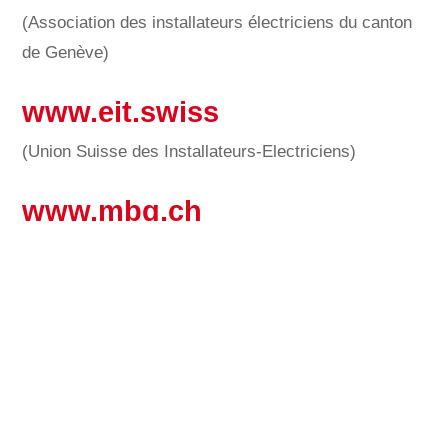
(Association des installateurs électriciens du canton
de Genève)
www.eit.swiss
(Union Suisse des Installateurs-Electriciens)
:
www.mbg.ch
(Métiers Techniques du Bâtiment Genève)
www.cieg.ch
(Association Cour des Installateurs Electriciens
Genevois)