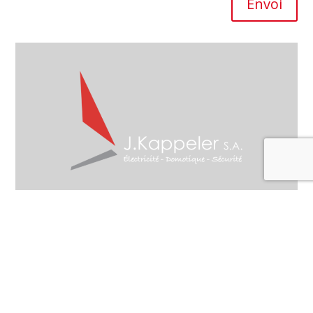
Envoi
:

Route des Jeunes 59, 1212 Grand-
Lancy
022 519 69 28
